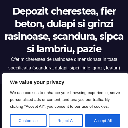
Depozit cherestea, fier
beton, dulapi si grinzi
rasinoase, scandura, sipca
si lambriu, pazie
Oferim cherestea de rasinoase dimensionata in toata
specificatia (scandura, dulapi, sipci, rigle, grinzi, leaturi)
We value your privacy
We use cookies to enhance your browsing experience, serve
Proudly powered by WordPress
|
Theme: Newsup by
Themeansar
.
personalised ads or content, and analyse our traffic. By
clicking "Accept All", you consent to our use of cookies.
Home
OSB si TEGO
Dulap rasinos
Grinzi Rasinoase
Plasa sudata (buzau)
Lambriu si Pazie
Contact
Poze din depozit 100% reale
Customise
Reject All
Accept All