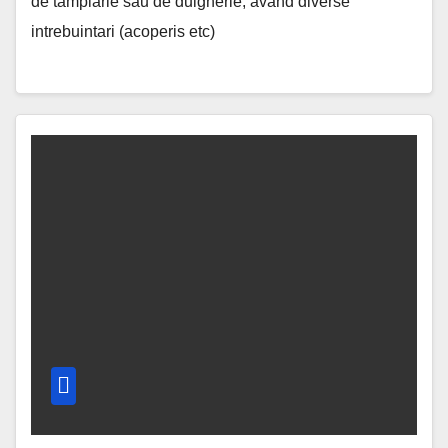
de tamplarie sau de dulgherie, avand diverse
intrebuintari (acoperis etc)