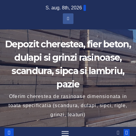
Skip
S. aug. 8th, 2026
to
content
Depozit cherestea, fier beton,
dulapi si grinzi rasinoase,
scandura, sipca si lambriu,
pazie
Oferim cherestea de rasinoase dimensionata in
toata specificatia (scandura, dulapi, sipci, rigle,
grinzi, leaturi)